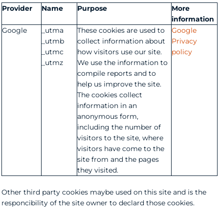
Provider
Name
Purpose
More
information
Google
_utma
These cookies are used to
Google
_utmb
collect information about
Privacy
_utmc
how visitors use our site.
policy
_utmz
We use the information to
compile reports and to
help us improve the site.
The cookies collect
information in an
anonymous form,
including the number of
visitors to the site, where
visitors have come to the
site from and the pages
they visited.
Other third party cookies maybe used on this site and is the
responcibility of the site owner to declard those cookies.