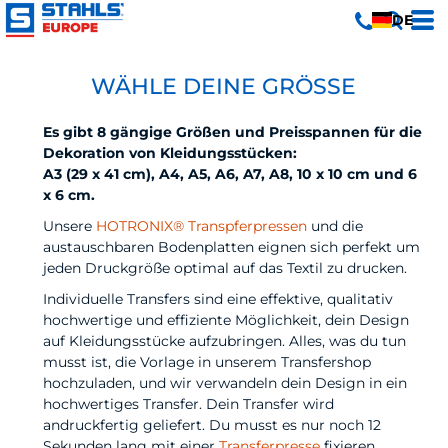
DE
WÄHLE DEINE GRÖSSE
Es gibt 8 gängige Größen und Preisspannen für die
Dekoration von Kleidungsstücken:
A3 (29 x 41 cm), A4, A5, A6, A7, A8, 10 x 10 cm und 6
x 6 cm.
Unsere
HOTRONIX® Transpferpressen
und die
austauschbaren Bodenplatten eignen sich perfekt um
jeden Druckgröße optimal auf das Textil zu drucken.
Individuelle Transfers sind eine effektive, qualitativ
hochwertige und effiziente Möglichkeit, dein Design
auf Kleidungsstücke aufzubringen. Alles, was du tun
musst ist, die Vorlage in unserem Transfershop
hochzuladen, und wir verwandeln dein Design in ein
hochwertiges Transfer. Dein Transfer wird
andruckfertig geliefert. Du musst es nur noch 12
Sekunden lang mit einer
Transferpresse
fixieren.